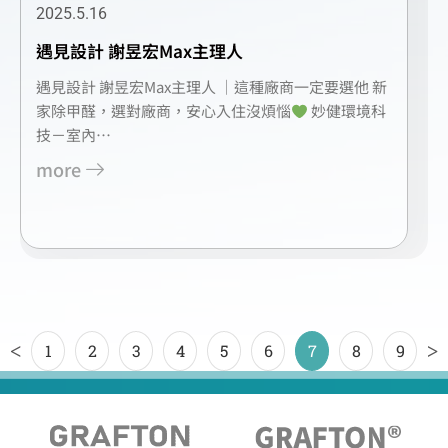
2025.5.16
遇見設計 謝昱宏Max主理人
遇見設計 謝昱宏Max主理人 ｜這種廠商一定要選他 新
家除甲醛，選對廠商，安心入住沒煩惱
妙健環境科
技－室內…
more
<
>
1
2
3
4
5
6
7
8
9