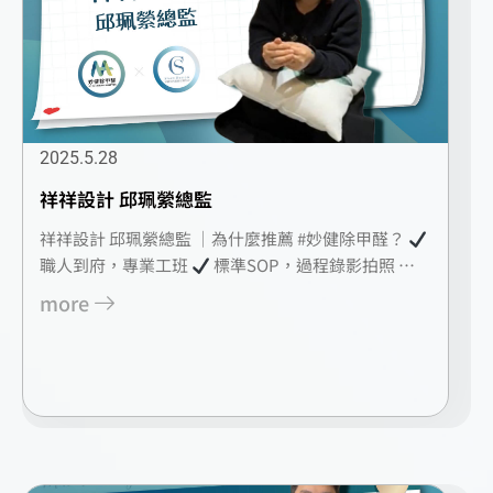
2025.5.28
祥祥設計 邱珮縈總監
祥祥設計 邱珮縈總監 ｜為什麼推薦 #妙健除甲醛？
職人到府，專業工班
標準SOP，過程錄影拍照 …
more