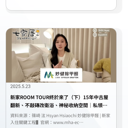
2025.5.23
新家ROOM TOUR終於來了（下）15年中古屋
翻新、不敲磚改衛浴、神秘收納空間｜私領域
開箱｜奢華貓房｜除甲醛
資料來源：篠崎 泫 Hsyan Hsiaochi 妙健除甲醛 | 新家
入住關鍵工程▌官網：www.mha-ec…