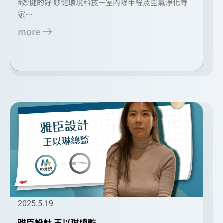
#妙健的好 妙健環境科技－室內除甲醛及空氣淨化專
家…
more
2025.5.19
雅臣設計 王以琳總監