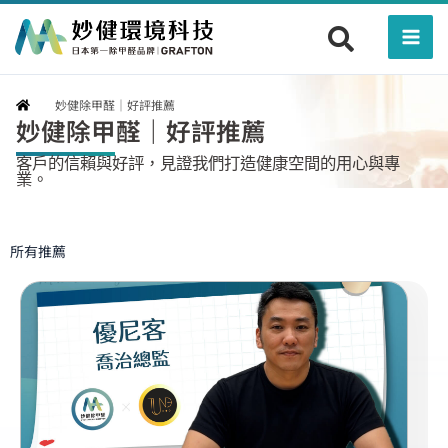
跳
Mai
至
Men
主
要
妙健除甲醛｜好評推薦
內
妙健除甲醛｜好評推薦
容
客戶的信賴與好評，見證我們打造健康空間的用心與專
業。
所有推薦
頁
頁
頁
頁
頁
頁
頁
頁
頁
面
面
面
面
面
面
面
面
面