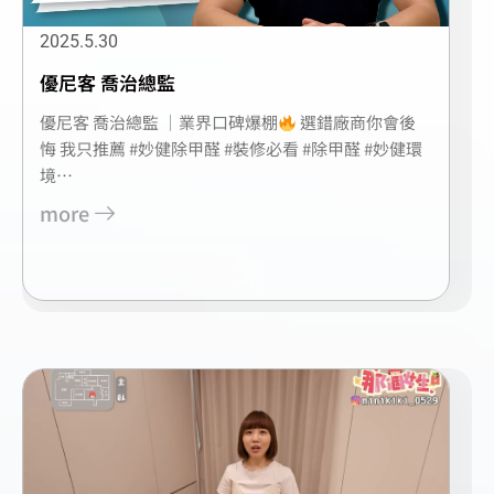
2025.5.30
優尼客 喬治總監
優尼客 喬治總監 ｜業界口碑爆棚
選錯廠商你會後
悔 我只推薦 #妙健除甲醛 #裝修必看 #除甲醛 #妙健環
境…
more