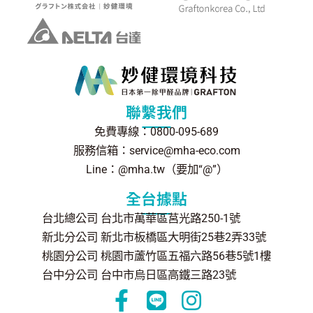
聯繫我們
免費專線：0800-095-689
服務信箱：service@mha-eco.com
Line：@mha.tw（要加“@”）
全台據點
台北總公司 台北市萬華區莒光路250-1號
新北分公司 新北市板橋區大明街25巷2弄33號
桃園分公司 桃園市蘆竹區五福六路56巷5號1樓
台中分公司 台中市烏日區高鐵三路23號
F
L
I