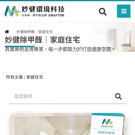
跳
Mai
至
Men
主
要
妙健除甲醛｜家庭住宅
內
妙健除甲醛｜家庭住宅
容
真實案例呈現專業，每一步都致力於打造健康空間。
所有文章 / 家庭住宅
搜
尋
頁
頁
頁
頁
頁
頁
頁
頁
頁
面
面
面
面
面
面
面
面
面