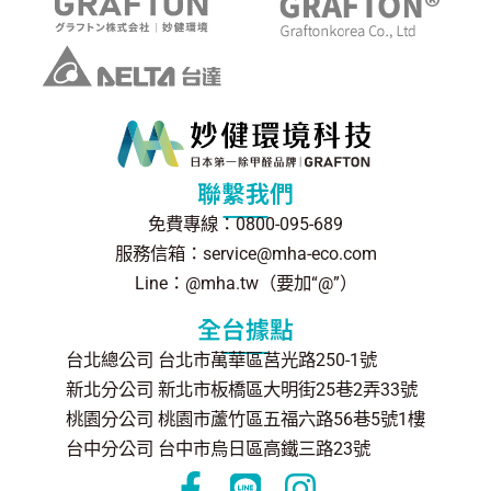
聯繫我們
免費專線：0800-095-689
服務信箱：service@mha-eco.com
Line：@mha.tw（要加“@”）
全台據點
台北總公司 台北市萬華區莒光路250-1號
新北分公司 新北市板橋區大明街25巷2弄33號
桃園分公司 桃園市蘆竹區五福六路56巷5號1樓
台中分公司 台中市烏日區高鐵三路23號
F
L
I