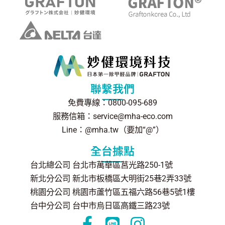
聯繫我們
免費專線：0800-095-689
服務信箱：service@mha-eco.com
Line：@mha.tw（要加“@”）
全台據點
台北總公司 台北市萬華區莒光路250-1號
新北分公司 新北市板橋區大明街25巷2弄33號
桃園分公司 桃園市蘆竹區五福六路56巷5號1樓
台中分公司 台中市烏日區高鐵三路23號
F
L
I