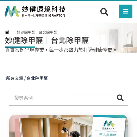
跳
Mai
至
Men
主
要
妙健除甲醛｜台北除甲醛
內
妙健除甲醛｜台北除甲醛
容
真實案例呈現專業，每一步都致力於打造健康空間。
所有文章 / 台北除甲醛
搜
尋
頁
頁
頁
頁
頁
頁
頁
頁
頁
面
面
面
面
面
面
面
面
面