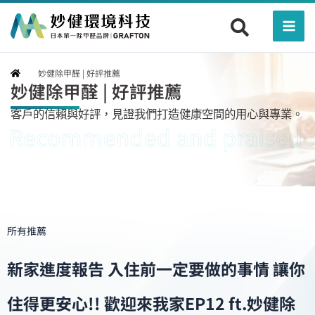
跳
Mai
至
Men
主
要
妙健除甲醛 | 好評推薦
內
妙健除甲醛 | 好評推薦
容
客戶的信賴與好評，見證我們打造健康空間的用心與專業。
所有推薦
新家進度報告 入住前一定要做的事情 讓你
住得更安心!! 歡迎來我家EP12 ft.妙健除