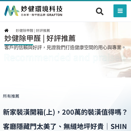
跳
Mai
至
Men
主
要
妙健除甲醛 | 好評推薦
內
妙健除甲醛 | 好評推薦
容
客戶的信賴與好評，見證我們打造健康空間的用心與專業。
所有推薦
新家裝潢開箱(上)，200萬的裝潢值得嗎？
客廳隱藏門太美了、無縫地坪好貴｜SHIN