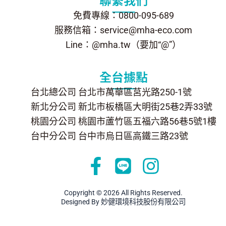
免費專線：0800-095-689
服務信箱：service@mha-eco.com
Line：@mha.tw（要加“@”）
全台據點
台北總公司 台北市萬華區莒光路250-1號
新北分公司 新北市板橋區大明街25巷2弄33號
桃園分公司 桃園市蘆竹區五福六路56巷5號1樓
台中分公司 台中市烏日區高鐵三路23號
F
L
I
a
i
n
c
n
s
Copyright © 2026 All Rights Reserved.
Designed By 妙健環境科技股份有限公司
e
e
t