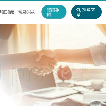
搜尋文
諮詢報
甲醛知識
常見Q&A
價
章