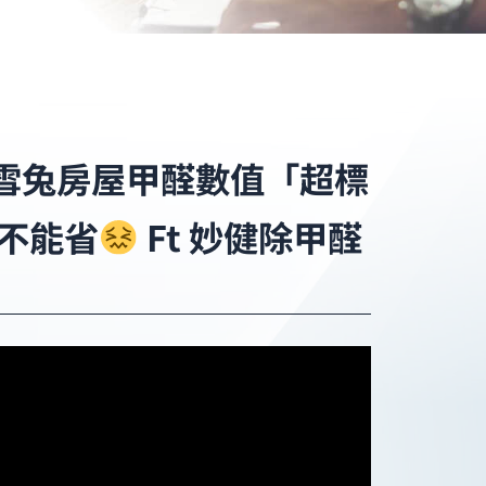
雪兔房屋甲醛數值「超標
不能省
Ft 妙健除甲醛