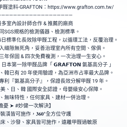
GRAFTON：https://www.grafton.com.tw/
———————————————————
多室內設計師合作 & 推薦的廠商
同SGS規格的檢測儀器、檢測標準。
-5日標準化長效除甲醛工程，以循環工法，反覆治理。
入縫隙無死角，妥善治理室內所有空間、傢俱。
三年保固 & 四次免費複測，一次治理一生安心。
第一除甲醛品牌「 𝗚𝗥𝗔𝗙𝗧𝗢𝗡 氨基高分子 」
、韓已有 20 年使用驗證，為亞洲市占率最大品牌。
專利『氨基高分子』，保證長效分解甲醛 19 年。
 美、日、韓 國際安全認證，母嬰級安心保障。
、無味特性，任何家具、建材一併治理。
憂 ➤ #妙健一次解決】
潢皆可施作，𝟑𝟔𝟎°全方位守護
床、沙發、家具皆可施作，遠離甲醛過敏原