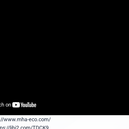
/www.mha-eco.com/
//lihi2.com/TDCK9