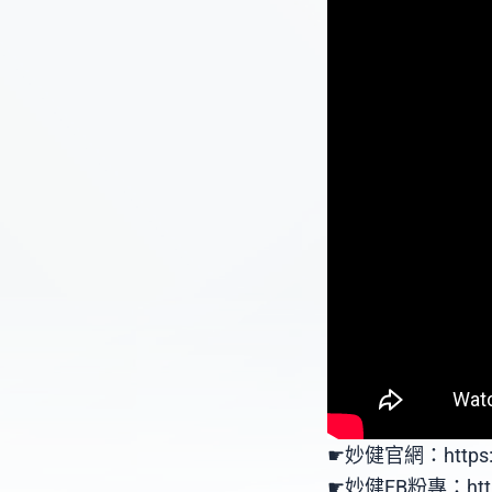
☛妙健官網：https:/
☛妙健FB粉專：https: