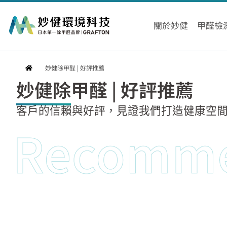
跳
至
關於妙健
甲醛檢
主
要
內
妙健除甲醛 | 好評推薦
容
妙健除甲醛 | 好評推薦
客戶的信賴與好評，見證我們打造健康空