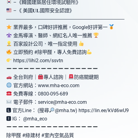
–《韓國建築居住環境試驗所》
–《 美國𝐔𝐋國際安全認證》
󠀠󠀠󠀠󠀠󠀠󠀠󠀠󠀠󠀠―――――――――――――――――――󠀠󠀠󠀠󠀠――――󠀠󠀠󠀠―󠀠󠀠󠀠
業界最多，口碑好評推薦，Google好評第一
金馬導演、醫師、網紅名人唯一推薦
百家設計公司．唯一指定使用
立即預約 #除甲醛，專人免費諮詢
https://lihi2.com/ssvtn
全台到府｜
專人諮詢｜
防癌關鍵期
官方網站：www.mha-eco.com
免費專線：0800-095-689
電子郵件：service@mha-eco.com
🅻 官方Line： (搜尋
@mha.tw) https://lin.ee/kVd6wU9
🅸 IG： @mha_eco
除甲醛 #綠建材 #室內空氣品質