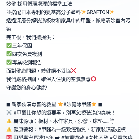
妙健 採用循環處理的標準工法
並搭配日本專利的氨基高分子塗料
GRAFTON
透過深層分解裝潢板材和家具中的甲醛，徹底清除室內污
染
完工後，我們還提供：
三年保固
四次免費複測
專業檢測報告
面對健康問題，妙健絕不妥協
我們嚴格把關，確保入住後的空氣無毒
守護您的身心健康!
◼ 新家裝潢毒害的救星
#妙健除甲醛
◼
#甲醛比你想的還要毒，別再忽視裝潢的臭味！
異味源頭：板材、木作家具、沙發、床墊……等
健康警報：#甲醛為一級致癌物質，新家裝潢恐超標
甲醛毒害長達15年 ⮕ #加重過敏 #女性不孕 #兒童致癌