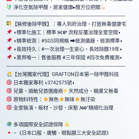
淨化空氣除甲醛，居家健康▸醛方位把關
󠀠󠀠󠀠󠀠󠀠󠀠󠀠󠀠󠀠―――――――――――――――――――󠀠󠀠󠀠󠀠――――󠀠󠀠󠀠―󠀠󠀠󠀠
【裝修後除甲醛】：專人到府治理，打造無毒健康宅
◖標準化施工｜標準 𝐒𝐎𝐏 流程反覆治理全室空間◗
◖精準檢測｜#SGS同規格 ⮕檢測儀器、檢測標準◗
◖長效持久｜#一次治理一生安心，長效除醛19年◗
◖業界唯一｜售後服務 #三年保固 #四次免費複測◗
󠀠󠀠󠀠󠀠󠀠󠀠󠀠󠀠󠀠―――――――――――――――――――󠀠󠀠󠀠󠀠――――󠀠󠀠󠀠―󠀠󠀠󠀠
【台灣獨家代理】GRAFTON日本第一除甲醛科技
日本獨家專利 ◖3742575號◗
兒童、過敏兒首選廠商
天然成分，親膚又無毒
原物料特性：
無色
無味
無汙染
全室裝潢，板材、沙發、床墊 𝟑𝟔𝟎°精細化治理󠀠󠀠󠀠󠀠󠀠󠀠󠀠󠀠󠀠󠀠󠀠󠀠󠀠󠀠󠀠󠀠󠀠󠀠󠀠󠀠
多項國際安全認證保障
–《日本口服、膚觸、眼黏膜三大安全認證》