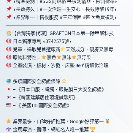
◖精準檢測｜#SGS同規格 ⮕檢測儀器、檢測標準◗
◖長效持久｜#一次治理一生安心，長效除醛19年◗
◖業界唯一｜售後服務 #三年保固 #四次免費複測◗
󠀠󠀠󠀠󠀠󠀠󠀠󠀠󠀠󠀠―――――――――――――――――――󠀠󠀠󠀠󠀠――――󠀠󠀠󠀠―󠀠󠀠󠀠
【台灣獨家代理】GRAFTON日本第一除甲醛科技
日本獨家專利 ◖3742575號◗
兒童、過敏兒首選廠商
天然成分，親膚又無毒
原物料特性：
無色
無味
無汙染
全室裝潢，板材、沙發、床墊 𝟑𝟔𝟎°精細化治理󠀠󠀠󠀠󠀠󠀠󠀠󠀠󠀠󠀠󠀠󠀠󠀠󠀠󠀠󠀠󠀠󠀠󠀠󠀠󠀠
多項國際安全認證保障
–《日本口服、膚觸、眼黏膜三大安全認證》
–《韓國建築居住環境試驗所》
–《 美國𝐔𝐋國際安全認證》
󠀠󠀠󠀠󠀠󠀠󠀠󠀠󠀠󠀠―――――――――――――――――――󠀠󠀠󠀠󠀠――――󠀠󠀠󠀠―󠀠󠀠󠀠
業界最多，口碑好評推薦，Google好評第一
金馬導演、醫師、網紅名人唯一推薦