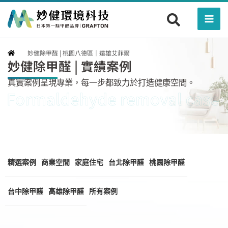
跳
Mai
至
Men
主
要
妙健除甲醛 | 桃園八德區｜遠雄艾菲爾
內
妙健除甲醛 | 實績案例
容
真實案例呈現專業，每一步都致力於打造健康空間。
精選案例
商業空間
家庭住宅
台北除甲醛
桃園除甲醛
台中除甲醛
高雄除甲醛
所有案例