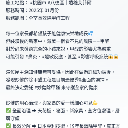
施工地點： #桃園市 #八德區｜遠雄艾菲爾
服務時間：2025年 01月份
服務範圍：全室長效除甲醛工程
每一位家長都希望孩子能健康快樂地成長
但裝潢後的新家中，藏著一個看不見的風險——甲醛
對於尚未發育完全的小孩來說，甲醛的影響尤為嚴重
可能引發 #鼻炎、#過敏反應，甚至 #影響呼吸系統
這位屋主深知健康無可妥協，因此在做過詳細功課後，
發現妙健的除甲醛工程是目前最優秀&全面的選擇。
最終決定委託 #妙健除甲醛 來守護全家的健康
妙健的用心治理，與家長的愛一樣細心可見
全面治理 ⮕ 天花板、牆面、新家具，全方位處理，層
層守護
長效分解 ⮕ 日本專利技術，19年長效除甲醛，真正瓦