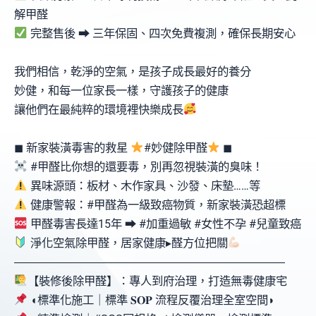
解甲醛
完整售後 ⮕ 三年保固、四次免費複測，確保長期安心
我們相信，乾淨的空氣，是孩子成長最好的養分
妙健，和每一位家長一樣，守護孩子的健康
讓他們在最純粹的環境裡快樂成長
◼ 新家裝潢毒害的救星
#妙健除甲醛
◼
#甲醛比你想的還要毒，別再忽視裝潢的臭味！
異味源頭：板材、木作家具、沙發、床墊……等
健康警報：#甲醛為一級致癌物質，新家裝潢恐超標
甲醛毒害長達15年 ⮕ #加重過敏 #女性不孕 #兒童致癌
淨化空氣除甲醛，居家健康▸醛方位把關
󠀠󠀠󠀠󠀠󠀠󠀠󠀠󠀠󠀠―――――――――――――――――――󠀠󠀠󠀠󠀠――――󠀠󠀠󠀠―󠀠󠀠󠀠
【裝修後除甲醛】：專人到府治理，打造無毒健康宅
◖標準化施工｜標準 𝐒𝐎𝐏 流程反覆治理全室空間◗