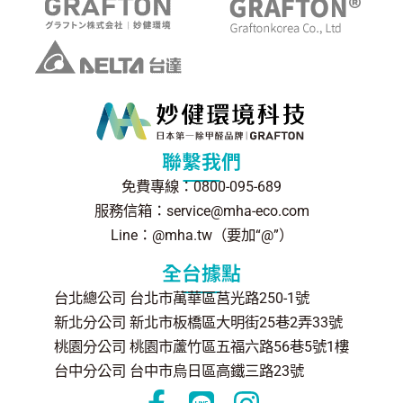
聯繫我們
免費專線：0800-095-689
服務信箱：service@mha-eco.com
Line：@mha.tw（要加“@”）
全台據點
台北總公司 台北市萬華區莒光路250-1號
新北分公司 新北市板橋區大明街25巷2弄33號
桃園分公司 桃園市蘆竹區五福六路56巷5號1樓
台中分公司 台中市烏日區高鐵三路23號
F
L
I