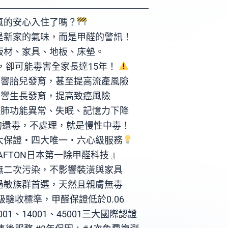
―――――󠀠󠀠󠀠󠀠――――󠀠󠀠󠀠―󠀠󠀠󠀠
真的安心入住了嗎？
是新家的氣味，而是甲醛的警訊！
板材、家具、地板、床墊。
，卻可能毒害全家長達15年！
影響胎兒發育，甚至提高流產風險
影響生長發育，提高致癌風險
肝肺功能異常、失眠、記憶力下降
的還毒，不處理，就是慢性中毒！
大保證・四大唯一・六心級服務
AFTON日本第一除甲醛科技 』
無二次污染，不影響裝潢與家具
過敏族群首選，天然且親膚無毒
驗收標準，甲醛保證低於0.06
001、14001、45001三大國際認證