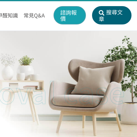
搜尋文
諮詢報
甲醛知識
常見Q&A
價
章