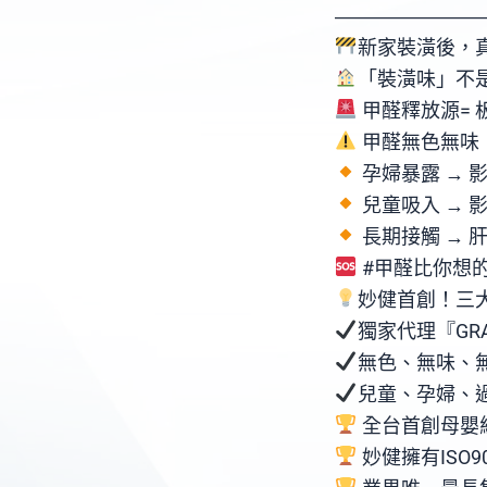
――――――――――――――
新家裝潢後，
「裝潢味」不
甲醛釋放源= 
甲醛無色無味
孕婦暴露 → 
兒童吸入 → 
長期接觸 → 
#甲醛比你想
妙健首創！三
獨家代理『GR
無色、無味、
兒童、孕婦、
全台首創母嬰級
妙健擁有ISO9