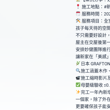
施工地點：#新
服務時間：202
服務項目：全
孩子每天待的空
不只需要好設計
屋主在交屋後第
安排妙健團隊進
讓新家在「美感
日本 GRAF
施工涵蓋木作
施工縮時影片
母嬰級驗收 ≤0
完工一年內新
一個家，除了外
更要確保孩子能