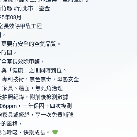
竹縣 #竹北市｜鎏金
5年08月
室長效除甲醛工程
間，
，更要有安全的空氣品質。
一時間，
行全室長效除甲醛，
」與「健康」之間同時到位。
TON 專利技術，無色無毒，母嬰安全
、家具、牆面，無死角治理
及拍照紀錄，附前後檢測數據
.06ppm，三年保固＋四次複測
增家具或修繕，享一次免費補強
在的風格，
安心呼吸、快樂成長。