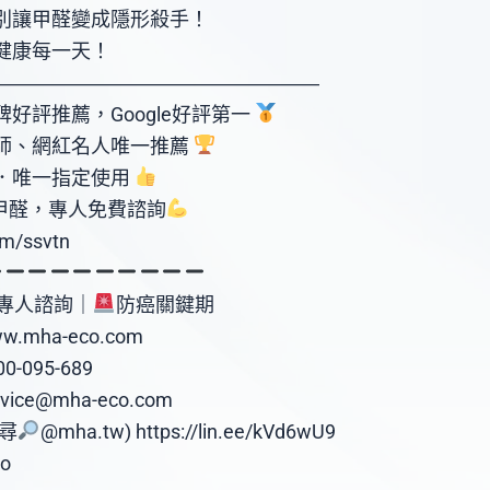
別讓甲醛變成隱形殺手！
健康每一天！
―――――󠀠󠀠󠀠󠀠――――󠀠󠀠󠀠―󠀠󠀠󠀠
好評推薦，Google好評第一
師、網紅名人唯一推薦
．唯一指定使用
甲醛，專人免費諮詢
om/ssvtn
專人諮詢｜
防癌關鍵期
mha-eco.com
-095-689
ce@mha-eco.com
搜尋
@mha.tw) https://lin.ee/kVd6wU9
o