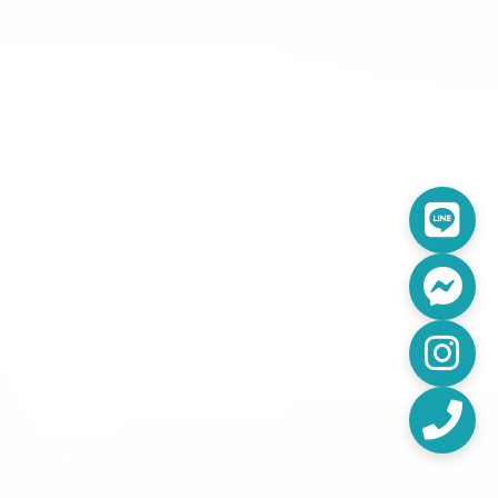
Line
Fac
Inst
電話