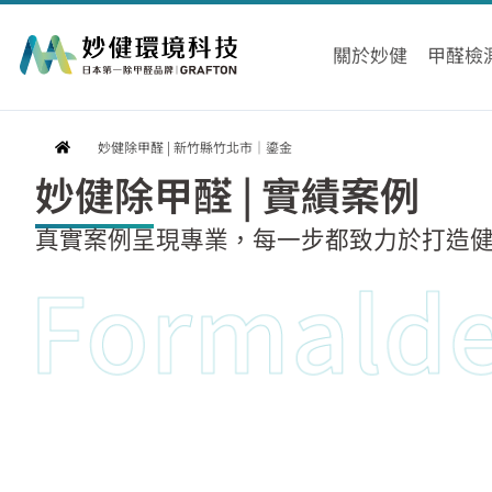
跳
至
關於妙健
甲醛檢
主
要
內
妙健除甲醛 | 新竹縣竹北市｜鎏金
容
妙健除甲醛 | 實績案例
真實案例呈現專業，每一步都致力於打造