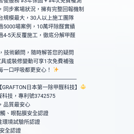
後服務 #3年保固 + #4次免費複測
，同步案場狀況，擁有完整回報機制
台規模最大，30人以上施工團隊
5000場案例，10萬坪除醛實績
4-5天反覆施工，徹底分解甲醛
服，技術顧問，隨時解答您的疑問
家具或裝修變動可享1次免費補強
每一口呼吸都更安心！
―――――――――――――――
GRAFTON日本第一除甲醛科技】
科技，專利號3742575
，品質最安心
服、膚觸、眼黏膜安全認證
築居住環境試驗所認證
國際安全認證