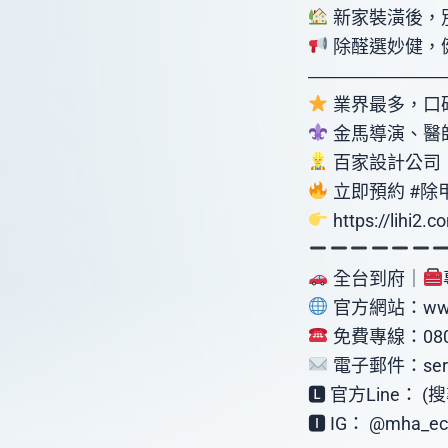
新家裝潢後，
除醛選妙健，
――――――――――――――
業界最多，口碑
金馬導演、醫
百家設計公司
立即預約 #除
https://lihi2.c
全台到府｜
官方網站：www.
免費專線：0800
電子郵件：servi
🅻 官方Line： (
🅸 IG： @mha_ec