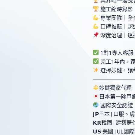
業界唯一最長售
施工縮時錄影
專業團隊｜全
口碑推薦｜超過
深度治理｜透過
1對1專人客
完工1年內，
選擇妙健，讓
―――――――
妙健獨家代理【
日本第一除甲醛
國際安全認證
𝗝𝗣日本 | 口
𝗞𝗥韓國 | 建
𝗨𝗦 美國 | UL