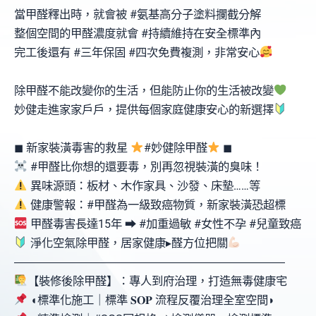
當甲醛釋出時，就會被 #氨基高分子塗料攔截分解
整個空間的甲醛濃度就會 #持續維持在安全標準內
完工後還有 #三年保固 #四次免費複測，非常安心
除甲醛不能改變你的生活，但能防止你的生活被改變
妙健走進家家戶戶，提供每個家庭健康安心的新選擇
◼ 新家裝潢毒害的救星
#妙健除甲醛
◼
#甲醛比你想的還要毒，別再忽視裝潢的臭味！
異味源頭：板材、木作家具、沙發、床墊……等
健康警報：#甲醛為一級致癌物質，新家裝潢恐超標
甲醛毒害長達15年 ⮕ #加重過敏 #女性不孕 #兒童致癌
淨化空氣除甲醛，居家健康▸醛方位把關
󠀠󠀠󠀠󠀠󠀠󠀠󠀠󠀠󠀠―――――――――――――――――――󠀠󠀠󠀠󠀠――――󠀠󠀠󠀠―󠀠󠀠󠀠
【裝修後除甲醛】：專人到府治理，打造無毒健康宅
◖標準化施工｜標準 𝐒𝐎𝐏 流程反覆治理全室空間◗