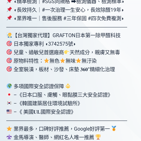
◖精準檢測｜#SGS同規格 ⮕檢測儀器、檢測標準◗
◖長效持久｜#一次治理一生安心，長效除醛19年◗
◖業界唯一｜售後服務 #三年保固 #四次免費複測◗
󠀠󠀠󠀠󠀠󠀠󠀠󠀠󠀠󠀠―――――――――――――――――――󠀠󠀠󠀠󠀠――――󠀠󠀠󠀠―󠀠󠀠󠀠
【台灣獨家代理】GRAFTON日本第一除甲醛科技
日本獨家專利 ◖3742575號◗
兒童、過敏兒首選廠商
天然成分，親膚又無毒
原物料特性：
無色
無味
無汙染
全室裝潢，板材、沙發、床墊 𝟑𝟔𝟎°精細化治理
多項國際安全認證保障
–《日本口服、膚觸、眼黏膜三大安全認證》
–《韓國建築居住環境試驗所》
–《 美國𝐔𝐋國際安全認證》
󠀠󠀠󠀠󠀠󠀠󠀠󠀠󠀠󠀠―――――――――――――――――――󠀠󠀠󠀠󠀠――――󠀠󠀠󠀠―󠀠󠀠󠀠
業界最多，口碑好評推薦，Google好評第一
金馬導演、醫師、網紅名人唯一推薦