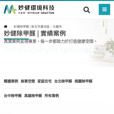
跳
Mai
至
Men
主
要
妙健除甲醛 | 新北市蘆洲區｜大囍市
內
妙健除甲醛 | 實績案例
容
真實案例呈現專業，每一步都致力於打造健康空間。
精選案例
商業空間
家庭住宅
台北除甲醛
桃園除甲醛
台中除甲醛
高雄除甲醛
所有案例