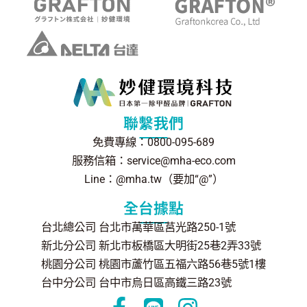
聯繫我們
免費專線：0800-095-689
服務信箱：service@mha-eco.com
Line：@mha.tw（要加“@”）
全台據點
台北總公司 台北市萬華區莒光路250-1號
新北分公司 新北市板橋區大明街25巷2弄33號
桃園分公司 桃園市蘆竹區五福六路56巷5號1樓
台中分公司 台中市烏日區高鐵三路23號
F
L
I