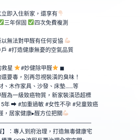
以立即入住新家，還享有
三年保固
四次免費複測
所以無法對甲醛有任何妥協
戶 #打造健康無憂的空氣品質
的救星
#妙健除甲醛
◼
的還要毒，別再忽視裝潢的臭味！
材、木作家具、沙發、床墊……等
甲醛為一級致癌物質，新家裝潢恐超標
年 ⮕ #加重過敏 #女性不孕 #兒童致癌
醛，居家健康▸醛方位把關
―――――――――――――――――󠀠󠀠󠀠󠀠――――󠀠󠀠󠀠―󠀠󠀠󠀠
醛】：專人到府治理，打造無毒健康宅