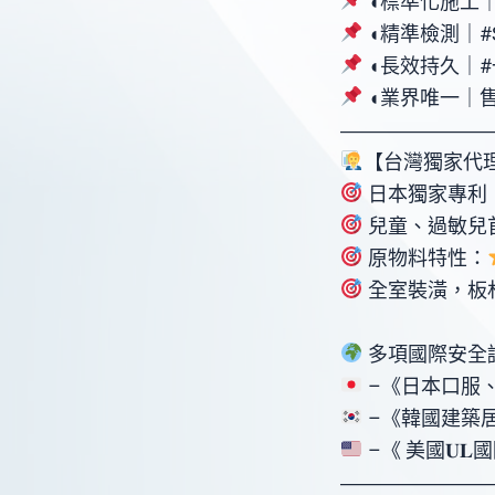
◖標準化施工｜標
◖精準檢測｜#
◖長效持久｜#
◖業界唯一｜售
󠀠󠀠󠀠󠀠󠀠󠀠󠀠󠀠󠀠――
【台灣獨家代理
日本獨家專利 ◖
兒童、過敏兒
原物料特性：
全室裝潢，板材、沙發、床墊 𝟑𝟔𝟎°
多項國際安全
–《日本口服
–《韓國建築
–《 美國𝐔
󠀠󠀠󠀠󠀠󠀠󠀠󠀠󠀠󠀠――