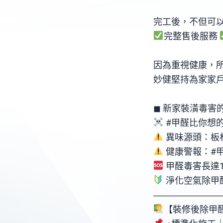
完工後，不但可
完整售後服務
因為重視健康，
妙健堅持為家家戶
◼ 新家裝潢毒害
#甲醛比你想
異味源頭：板
健康警報：#
甲醛毒害長達15
淨化空氣除甲
󠀠󠀠󠀠󠀠󠀠󠀠󠀠󠀠󠀠――
【裝修後除甲