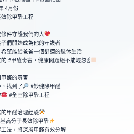
年 4月份
長效除甲醛工程
無條件守護我們的人
孩子們開始成為他的守護者
，希望能給爸爸一個舒適的退休生活
的 #甲醛毒害，健康問題絕不能輕忽☝
到甲醛的毒害
評，找到了
#妙健除甲醛
排
#全室除甲醛工程
富的甲醛治理經驗
氨基高分子長效除甲醛
準工法，將深層甲醛有效分解