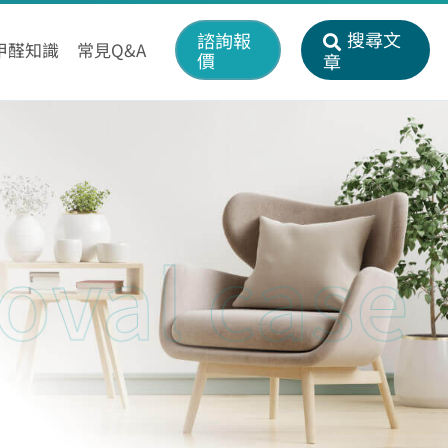
搜尋文
諮詢報
甲醛知識
常見Q&A
價
章