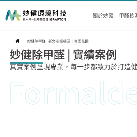
跳
至
關於妙健
甲醛檢
主
要
內
妙健除甲醛 | 新北市板橋區｜帝國花園
容
妙健除甲醛 | 實績案例
真實案例呈現專業，每一步都致力於打造