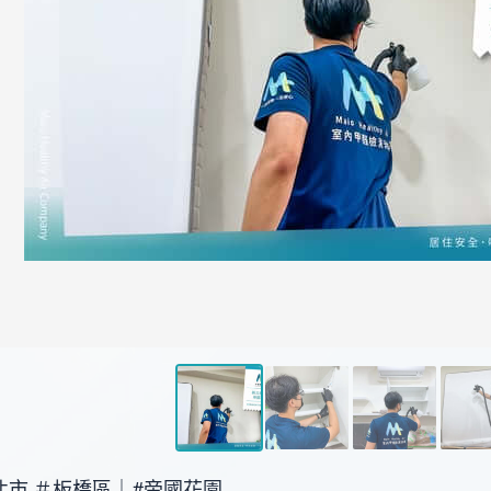
北市 ＃板橋區｜#帝國花園