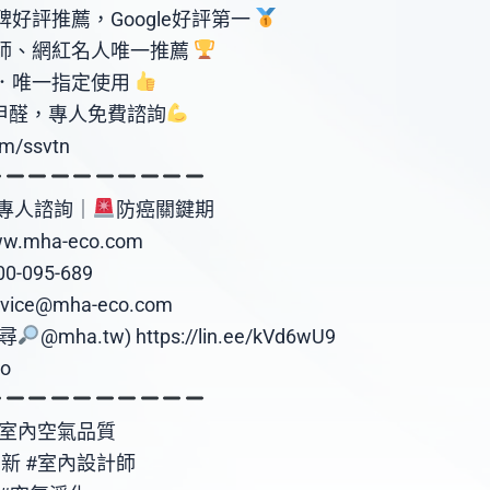
好評推薦，Google好評第一
師、網紅名人唯一推薦
．唯一指定使用
甲醛，專人免費諮詢
om/ssvtn
專人諮詢｜
防癌關鍵期
mha-eco.com
-095-689
ce@mha-eco.com
搜尋
@mha.tw) https://lin.ee/kVd6wU9
o
#室內空氣品質
新 #室內設計師