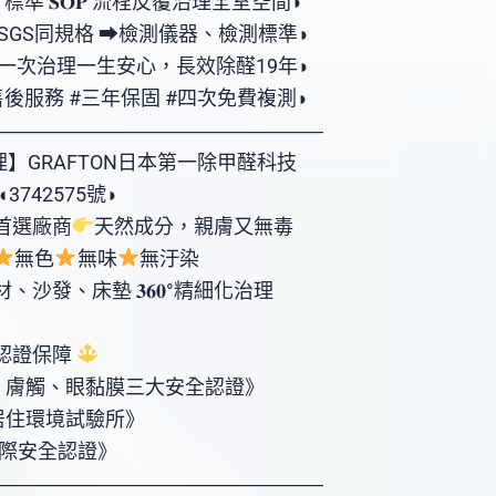
準 𝐒𝐎𝐏 流程反覆治理全室空間◗
SGS同規格 ⮕檢測儀器、檢測標準◗
一次治理一生安心，長效除醛19年◗
後服務 #三年保固 #四次免費複測◗
―――――――――――――――――󠀠󠀠󠀠󠀠――――󠀠󠀠󠀠―󠀠󠀠󠀠
】GRAFTON日本第一除甲醛科技
3742575號◗
首選廠商
天然成分，親膚又無毒
無色
無味
無汙染
精細化治理󠀠󠀠󠀠󠀠󠀠󠀠󠀠󠀠󠀠󠀠󠀠󠀠󠀠󠀠󠀠󠀠󠀠󠀠󠀠󠀠
認證保障
、膚觸、眼黏膜三大安全認證》
居住環境試驗所》
國際安全認證》
―――――――――――――――――󠀠󠀠󠀠󠀠――――󠀠󠀠󠀠―󠀠󠀠󠀠