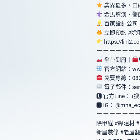
業界最多，口碑
金馬導演、醫
百家設計公司
立即預約 #除
https://lihi2.c
全台到府｜
官方網站：www.
免費專線：0800
電子郵件：servi
🅻 官方Line： (
🅸 IG： @mha_ec
除甲醛 #綠建材 
新屋裝修 #老屋翻