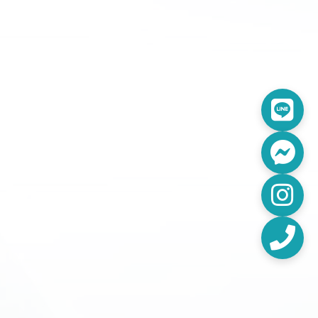
Line
Fac
Inst
電話