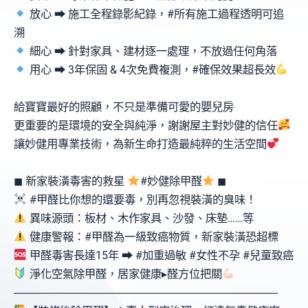
放心 ⮕ 施工全程錄影紀錄，#所有施工過程透明可追
溯
細心 ⮕ 針對家具、建材逐一處理，不放過任何角落
用心 ⮕ 3年保固 & 4次免費複測，#確保效果超長效
給寶寶最好的照顧，不只是準備可愛的嬰兒房
更重要的是環境的安全與純淨，謝謝屋主對妙健的信任
讓妙健用專業技術，為新生命打造最純粹的生活空間
◼ 新家裝潢毒害的救星
#妙健除甲醛
◼
#甲醛比你想的還要毒，別再忽視裝潢的臭味！
異味源頭：板材、木作家具、沙發、床墊……等
健康警報：#甲醛為一級致癌物質，新家裝潢恐超標
甲醛毒害長達15年 ⮕ #加重過敏 #女性不孕 #兒童致癌
淨化空氣除甲醛，居家健康▸醛方位把關
󠀠󠀠󠀠󠀠󠀠󠀠󠀠󠀠󠀠―――――――――――――――――――󠀠󠀠󠀠󠀠――――󠀠󠀠󠀠―󠀠󠀠󠀠