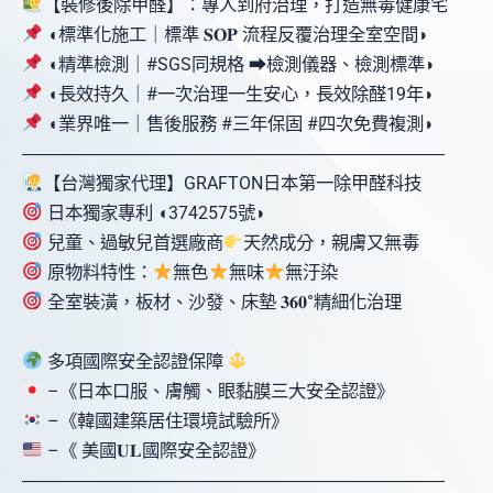
【裝修後除甲醛】：專人到府治理，打造無毒健康宅
◖標準化施工｜標準 𝐒𝐎𝐏 流程反覆治理全室空間◗
◖精準檢測｜#SGS同規格 ⮕檢測儀器、檢測標準◗
◖長效持久｜#一次治理一生安心，長效除醛19年◗
◖業界唯一｜售後服務 #三年保固 #四次免費複測◗
󠀠󠀠󠀠󠀠󠀠󠀠󠀠󠀠󠀠―――――――――――――――――――󠀠󠀠󠀠󠀠――――󠀠󠀠󠀠―󠀠󠀠󠀠
【台灣獨家代理】GRAFTON日本第一除甲醛科技
日本獨家專利 ◖3742575號◗
兒童、過敏兒首選廠商
天然成分，親膚又無毒
原物料特性：
無色
無味
無汙染
全室裝潢，板材、沙發、床墊 𝟑𝟔𝟎°精細化治理󠀠󠀠󠀠󠀠󠀠󠀠󠀠󠀠󠀠󠀠󠀠󠀠󠀠󠀠󠀠󠀠󠀠󠀠󠀠󠀠
多項國際安全認證保障
–《日本口服、膚觸、眼黏膜三大安全認證》
–《韓國建築居住環境試驗所》
–《 美國𝐔𝐋國際安全認證》
󠀠󠀠󠀠󠀠󠀠󠀠󠀠󠀠󠀠―――――――――――――――――――󠀠󠀠󠀠󠀠――――󠀠󠀠󠀠―󠀠󠀠󠀠