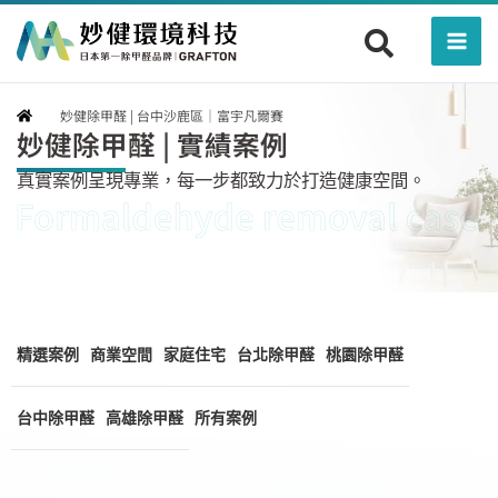
跳
Mai
至
Men
主
要
妙健除甲醛 | 台中沙鹿區｜富宇凡爾賽
內
妙健除甲醛 | 實績案例
容
真實案例呈現專業，每一步都致力於打造健康空間。
精選案例
商業空間
家庭住宅
台北除甲醛
桃園除甲醛
台中除甲醛
高雄除甲醛
所有案例