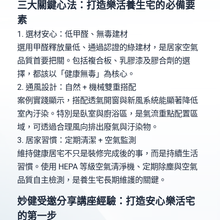
三大關鍵心法：打造樂活養生宅的必備要
素
1. 選材安心：低甲醛、無毒建材
選用甲醛釋放量低、通過認證的綠建材，是居家空氣
品質首要把關。包括複合板、乳膠漆及膠合劑的選
擇，都該以「健康無毒」為核心。
2. 通風設計：自然 + 機械雙重搭配
案例實踐顯示，搭配透氣開窗與新風系統能顯著降低
室內汙染。特別是臥室與廚浴區，是氣流重點配置區
域，可透過合理風向排出廢氣與汙染物。
3. 居家習慣：定期清潔 + 空氣監測
維持健康居宅不只是裝修完成後的事，而是持續生活
習慣。使用 HEPA 等級空氣清淨機、定期除塵與空氣
品質自主檢測，是養生宅長期維護的關鍵。
妙健受邀分享講座經驗：打造安心樂活宅
的第一步