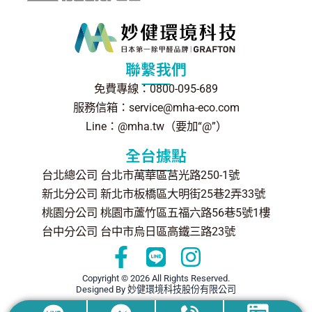
聯繫我們
免費專線：0800-095-689
服務信箱：service@mha-eco.com
Line：@mha.tw（要加“@”）
全台據點
台北總公司 台北市萬華區莒光路250-1號
新北分公司 新北市板橋區大明街25巷2弄33號
桃園分公司 桃園市蘆竹區五福六路56巷5號1樓
台中分公司 台中市烏日區高鐵三路23號
F
L
I
a
i
n
Copyright © 2026 All Rights Reserved.
c
n
s
Designed By 妙健環境科技股份有限公司