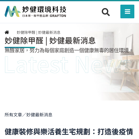
跳
Mai
至
Men
主
要
妙健除甲醛 | 妙健最新消息
內
妙健除甲醛 | 妙健最新消息
容
無醛家居，努力為每個家庭創造一個健康無毒的居住環境。
所有文章／妙健最新消息
健康裝修與樂活養生宅規劃：打造後疫情